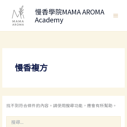
跳
慢香學院MAMA AROMA
至
主
Academy
Main
要
Men
內
容
慢香複方
找不到符合條件的內容。請使用搜尋功能，應會有所幫助。
搜
尋